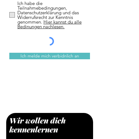
f
Ich habe die
e
Teilnahmebedingungen,
l
Datenschutzerklärung und das
d
Widerrufsrecht zur Kenntnis
genommen.
Hier kannst du alle
Bedinungen nachlesen.
Ich melde mich verbidnlich an
Wir wollen dich
kennenlernen