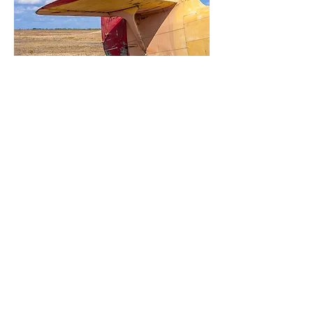
Flüge
Direktflüge
:
Die Airlines ändern Verfügbarkeiten
und Daten ständig. Zum Zeitpunkt der
Recherche fliegen direkt:
Zürich-Ponta Delgada:
Edelweiss
Nürnberg-Ponta Delgada:
Ryanair (Plan
noch nicht veröffentlicht)
Flüge mit einem Zwischenstopp in
Lissabon oder Porto
von
verschiedenen Flughäfen.