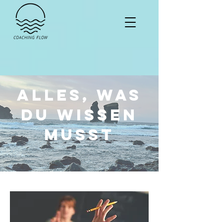
Alles, was
du wissen
musst