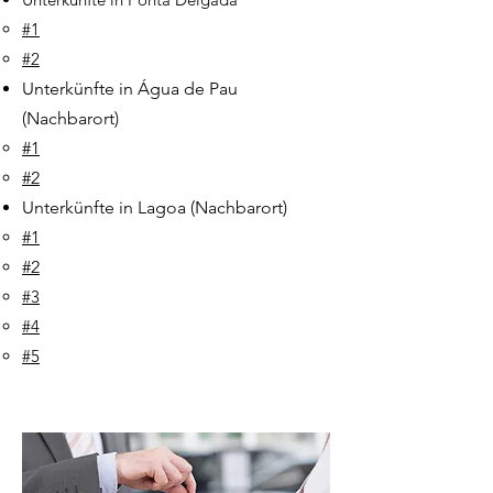
#1
#2
Unterkünfte in Água de Pau
(Nachbarort)
#1​
#2
Unterkünfte in Lagoa
(Nachbarort)
#1
#2
#3
#4
#5