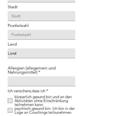
Stadt
Postleitzahl
Land
Allergien (allegemein und
Nahrungsmittel)
P
Ich versichere,dass ich
*
f
körperlich gesund bin und an den
l
Aktivitäten ohne Einschränkung
i
teilnehmen kann.
c
psychisch gesund bin. Ich bin in der
h
Lage an Coachings teilzunehmen.
t