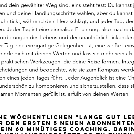
nd dein gewählter Weg sind, eins steht fest: Du kannst j
eren und deine Handlungsschritte wählen, aber du kannst d
uhr tickt, während dein Herz schlägt, und jeder Tag, den
en. Jeder Tag ist eine einmalige Erfahrung, also mache d
forderungen des Lebens und der unaufhörlich tickenden 
er Tag eine einzigartige Gelegenheit ist, eine weiße Lein
rbinde dich mit deinen Werten und lass sie mehr sein als 
 praktischen Werkzeugen, die deine Reise formen. Integri
scheidungen und beobachte, wie sie zum Kompass werde
 eines jeden Tages führt. Jeder Augenblick ist eine Ch
nderschön zu komponieren und sicherzustellen, dass si
amen Momenten gefüllt ist, erfüllt von deinen Werten.
ne wöchentlichen "Lange Gut Leb
er den ersten 5 neuen Abonnente
 ein 60 minütiges Coaching. Dari