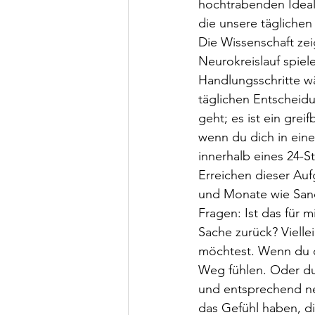
hochtrabenden Ideale
die unsere tägliche
Die Wissenschaft zei
Neurokreislauf spiel
Handlungsschritte w
täglichen Entscheid
geht; es ist ein gre
wenn du dich in ein
innerhalb eines 24-S
Erreichen dieser Au
und Monate wie Sand 
Fragen: Ist das für m
Sache zurück? Vielle
möchtest. Wenn du di
Weg fühlen. Oder du
und entsprechend ne
das Gefühl haben, di