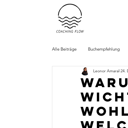
Alle Beiträge
Buchempfehlung
Leonor Amaral
24. 
Waru
wich
Wohl
Welc