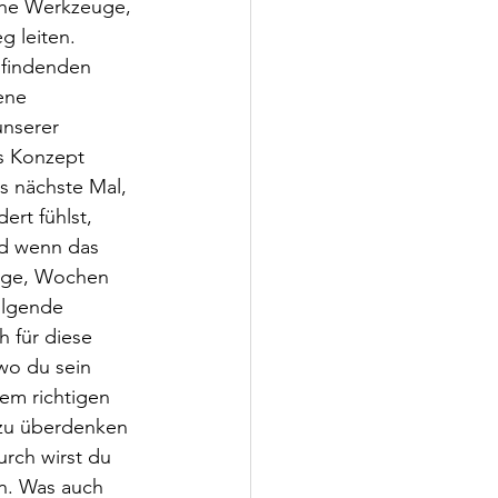
sche Werkzeuge, 
 leiten.
sfindenden 
ene 
nserer 
s Konzept 
s nächste Mal, 
rt fühlst, 
nd wenn das 
Tage, Wochen 
olgende 
h für diese 
wo du sein 
em richtigen 
 zu überdenken 
rch wirst du 
n. Was auch 