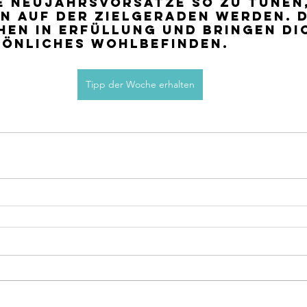
ne Neujahrsvorsätze so zu tunen,
en auf der Zielgeraden werden. D
en in Erfüllung und bringen di
sönliches Wohlbefinden.
Tipp der Woche erhalten