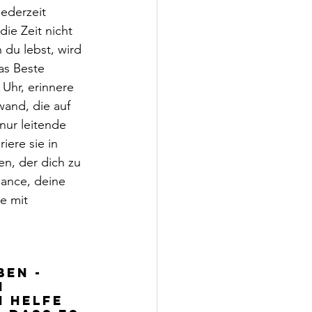
ederzeit 
ie Zeit nicht 
 du lebst, wird 
as Beste 
Uhr, erinnere 
wand, die auf 
nur leitende 
ere sie in 
n, der dich zu 
ance, deine 
e mit 
en - 
n 
n helfe 