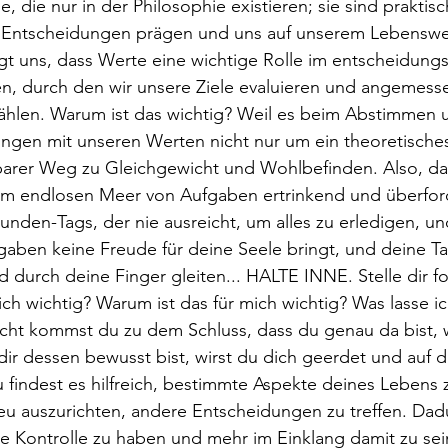
, die nur in der Philosophie existieren; sie sind prakti
n Entscheidungen prägen und uns auf unserem Lebensweg
gt uns, dass Werte eine wichtige Rolle im entscheidung
en, durch den wir unsere Ziele evaluieren und angemess
ählen. Warum ist das wichtig? Weil es beim Abstimmen u
ungen mit unseren Werten nicht nur um ein theoretische
ifbarer Weg zu Gleichgewicht und Wohlbefinden. Also, da
em endlosen Meer von Aufgaben ertrinkend und überforde
tunden-Tags, der nie ausreicht, um alles zu erledigen, u
fgaben keine Freude für deine Seele bringt, und deine 
durch deine Finger gleiten... HALTE INNE. Stelle dir f
ich wichtig? Warum ist das für mich wichtig? Was lasse ic
icht kommst du zu dem Schluss, dass du genau da bist, 
r dessen bewusst bist, wirst du dich geerdet und auf d
 findest es hilfreich, bestimmte Aspekte deines Lebens
u auszurichten, andere Entscheidungen zu treffen. Dadu
e Kontrolle zu haben und mehr im Einklang damit zu sei