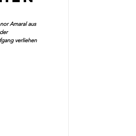
onor Amaral aus 
der 
gang verliehen 