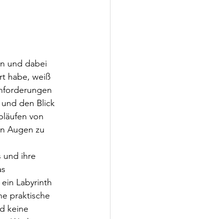
en und dabei 
t habe, weiß 
Anforderungen 
 und den Blick 
bläufen von 
en Augen zu 
 und ihre 
s 
ein Labyrinth 
ne praktische 
d keine 